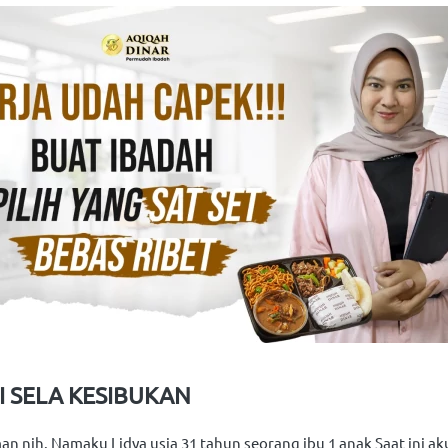
I SELA KESIBUKAN 
 nih. Namaku Lidya usia 31 tahun seorang ibu 1 anak Saat ini ak