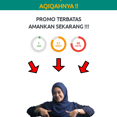
AQIQAHNYA !!
PROMO TERBATAS
AMANKAN SEKARANG !!!
1
51
45
JAM
MENIT
DETIK