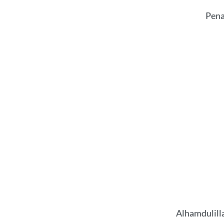
Pena
Alhamdulill