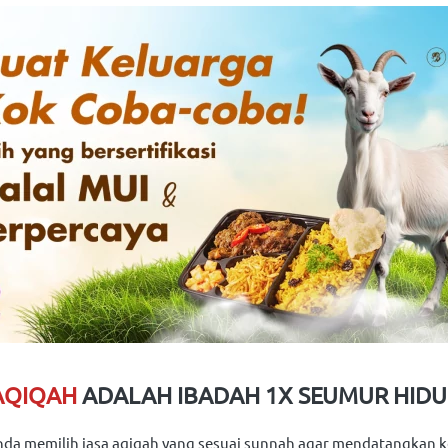
AQIQAH
ADALAH IBADAH 1X SEUMUR HIDU
nda memilih jasa aqiqah yang sesuai sunnah agar mendatangkan 