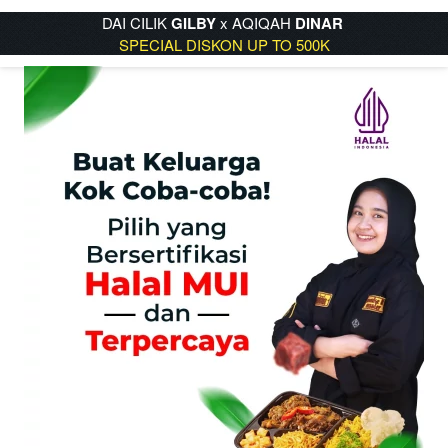
DAI CILIK 
GILBY
 x AQIQAH 
DINAR
SPECIAL DISKON UP TO 500K