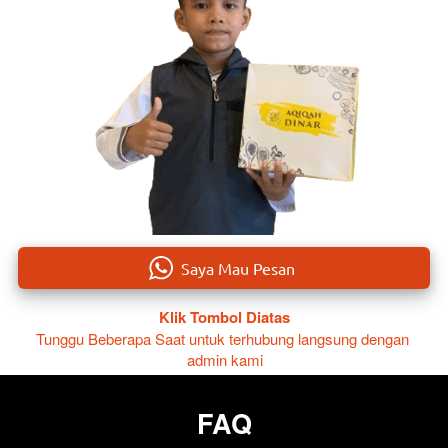
`
Saya Mau Pesan
Klik Tombol Diatas
Tunggu Beberapa Saat untuk terhubung langsung dengan 
admin kami
FAQ