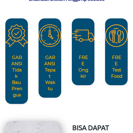
GAR
GAR
FRE
FRE
ANSI
ANSI 
E 
E 
Tida
Tepa
Ong
Test
k 
t 
kir
Food
Bau 
Wak
Pren
tu
gus
BISA DAPAT 